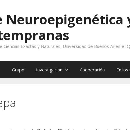
e Neuroepigenética 
 tempranas
de Ciencias Exactas y Naturales, Universidad de Buenos Aires e
o
Grupo
Investigación
Cooperación
En los
epa