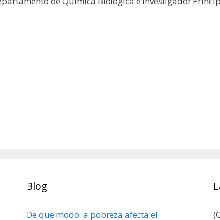
epartamento de Química Biológica e Investigador Princip
Blog
L
De que modo la pobreza afecta el
(