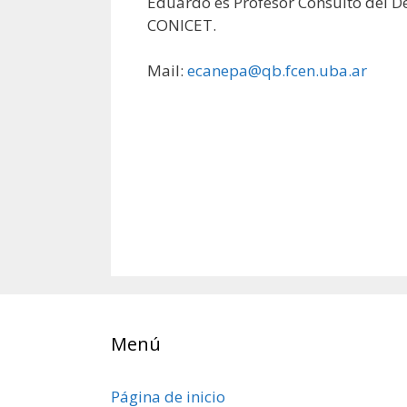
Eduardo es Profesor Consulto del D
CONICET.
Mail:
ecanepa@qb.fcen.uba.ar
Menú
Página de inicio