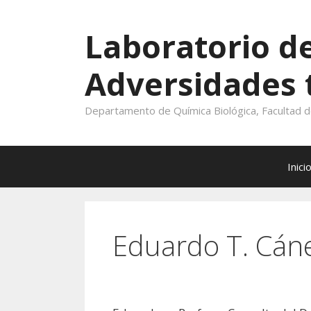
Saltar
al
Laboratorio d
contenido
Adversidades
Departamento de Química Biológica, Facultad 
Inici
Eduardo T. Cán